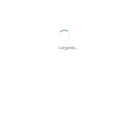
+34 684 057 680
info@bigsignal.es
ES
/
EN
Cargando...
BIG SIGNAL
SpaceQuad
Volver a
Antenas