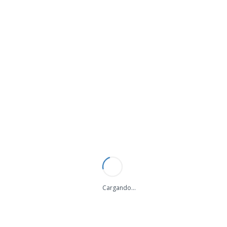
EMPRESA
TIENDA
NUESTROS CLIENTES
 antennas.
40 comentario(s) |
Añadir comenta
Cargando...
· Disponibilidad: OK
· Plazo de entrega estimado: STOCK - ENVIO