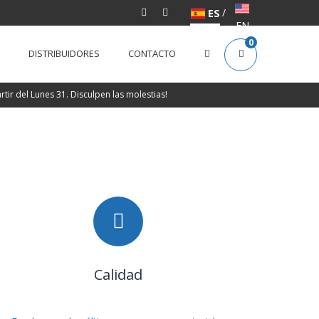
ES
/
EN
0
DISTRIBUIDORES
CONTACTO
ir del Lunes 31. Disculpen las molestias!
Calidad