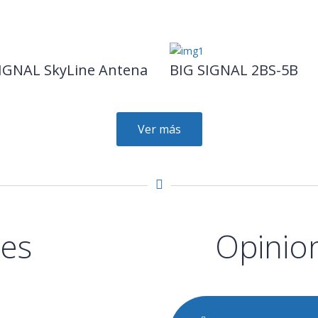
IGNAL SkyLine Antena
BIG SIGNAL 2BS-5B
Ver más
es
Opinion