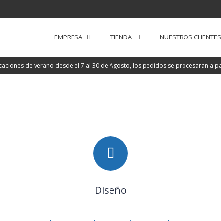
EMPRESA
TIENDA
NUESTROS CLIENTES
iones de verano desde el 7 al 30 de Agosto, los pedidos se procesaran a part
Diseño