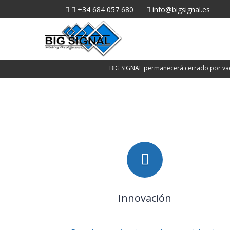
+34 684 057 680
info@bigsignal.es
BIG SIGNAL permanecerá cerrado por vacac
Innovación