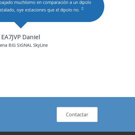
bajado muchísimo en comparación a un dipolo
stalado, oye estaciones que el dipolo no.
EA7JVP Daniel
ena BIG SIGNAL SkyLine
Contactar