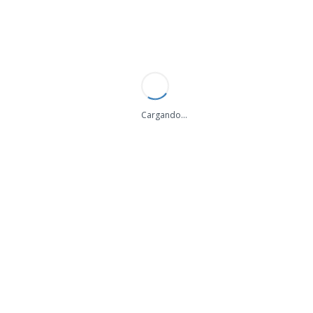
+34 684 057 680
info@bigsignal.es
ES
/
EN
Cargando...
BIG SIGNAL permanecerá cerrado por vacaciones de verano desde el 7 al 30 de Agosto, los pedidos se procesaran a partir del Lunes 31. Disculpen las molestias!
BIG SIGNAL DL-6R
Volver a
Antenas