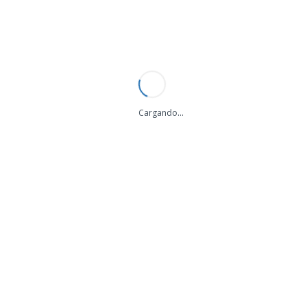
+34 684 057 680
info@bigsignal.es
ES
/
EN
Cargando...
BIG SIGNAL permanecerá cerrado por vacaciones de verano desde el 7 al 30 de Agosto, los pedidos se procesaran a partir del Lunes 31. Disculpen las molestias!
Bienvenidos a BIG SIGNAL - Cubi
BIG SIGNAL 4BS-6
Volver a
Antenas