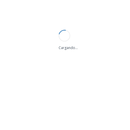
+34 684 057 680
info@bigsignal.es
ES
/
EN
Cargando...
BIG SIGNAL permanecerá cerrado por vacaciones de verano desde el 7 al 30 de Agosto, los pedidos se procesaran a partir del Lunes 31. Disculpen las molestias!
BIG SIGNAL Balun 2:1
(2.000 W. PEP)
Volver a
Accesorios